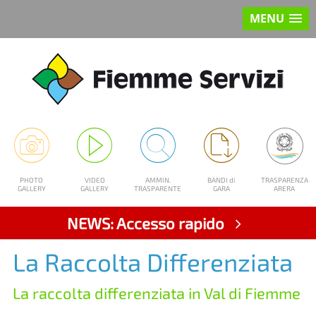
MENU
PHOTO
VIDEO
AMMIN.
BANDI di
TRASPARENZA
GALLERY
GALLERY
TRASPARENTE
GARA
ARERA
NEWS: Accesso rapido
La Raccolta Differenziata
La raccolta differenziata in Val di Fiemme