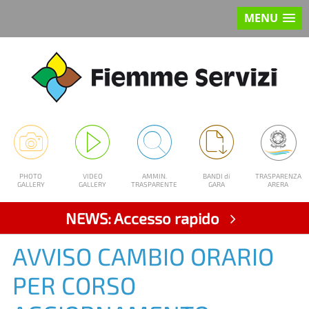
MENU
PHOTO
VIDEO
AMMIN.
BANDI di
TRASPARENZA
GALLERY
GALLERY
TRASPARENTE
GARA
ARERA
NEWS: Accesso rapido
AVVISO CAMBIO ORARIO
PER CORSO