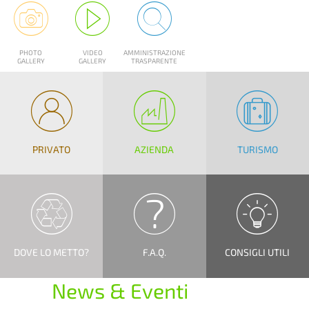
PHOTO
VIDEO
AMMINISTRAZIONE
GALLERY
GALLERY
TRASPARENTE
PRIVATO
AZIENDA
TURISMO
DOVE LO METTO?
F.A.Q.
CONSIGLI UTILI
News & Eventi