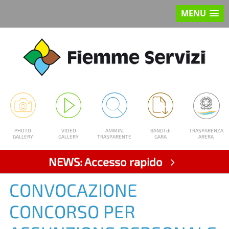
MENU
PHOTO
VIDEO
AMMIN.
BANDI di
TRASPARENZA
GALLERY
GALLERY
TRASPARENTE
GARA
ARERA
NEWS: Accesso rapido
CONVOCAZIONE
CONCORSO PER