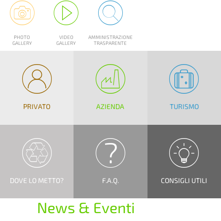
PHOTO
VIDEO
AMMINISTRAZIONE
GALLERY
GALLERY
TRASPARENTE
PRIVATO
AZIENDA
TURISMO
DOVE LO METTO?
F.A.Q.
CONSIGLI UTILI
News & Eventi