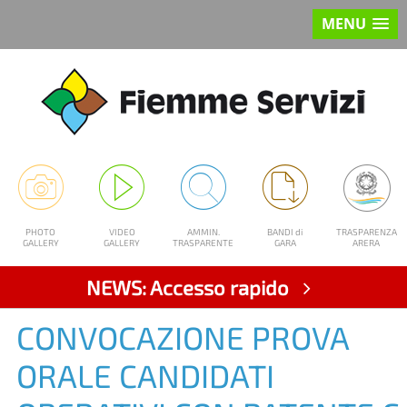
MENU
PHOTO
VIDEO
AMMIN.
BANDI di
TRASPARENZA
GALLERY
GALLERY
TRASPARENTE
GARA
ARERA
NEWS: Accesso rapido
CONVOCAZIONE PROVA
ORALE CANDIDATI