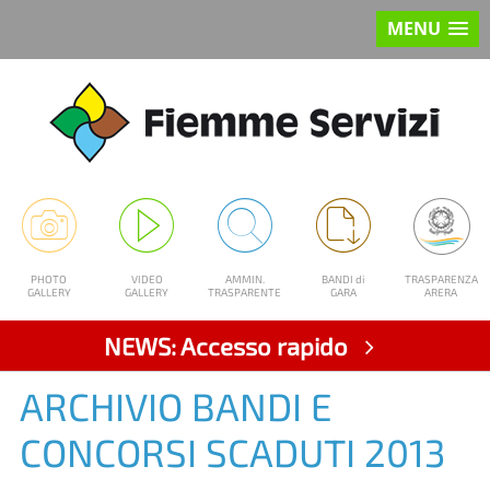
MENU
PHOTO
VIDEO
AMMIN.
BANDI di
TRASPARENZA
GALLERY
GALLERY
TRASPARENTE
GARA
ARERA
NEWS: Accesso rapido
ARCHIVIO BANDI E
CONCORSI SCADUTI 2013