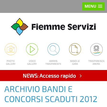
MENU
PHOTO
VIDEO
AMMIN.
BANDI di
TRASPARENZA
GALLERY
GALLERY
TRASPARENTE
GARA
ARERA
NEWS: Accesso rapido
ARCHIVIO BANDI E
CONCORSI SCADUTI 2012